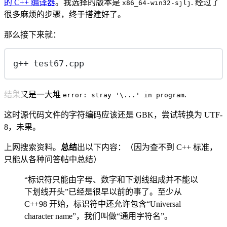
的 C++ 编译器
。我选择的版本是
. 经过了
x86_64-win32-sjlj
很多麻烦的步骤，终于搭建好了。
那么接下来就：
g++ test67.cpp
结果又是一大堆
.
error: stray '\...' in program
这时源代码文件的字符编码应该还是 GBK，尝试转换为 UTF-
8，未果。
上网搜索资料。
总结
出以下内容：（因为查不到 C++ 标准，
只能从各种问答帖中总结）
“标识符只能由字母、数字和下划线组成并不能以
下划线开头”已经是很早以前的事了。至少从
C++98 开始，标识符中还允许包含“Universal
character name”，我们叫做“通用字符名”。