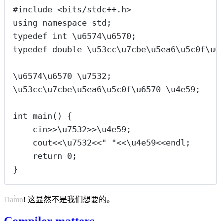
#include
<
bits/stdc++.h
>
using
namespace
std
;
typedef
int
 \u6574\u6570;
typedef
double
 \u53cc\u7cbe\u5ea6\u5c0f\u6
\u6574\u6570 \u7532;
\u53cc\u7cbe\u5ea6\u5c0f\u6570 \u4e59;
int
main
() {
cin
>>
\u7532
>>
\u4e59;
cout
<<
\u7532
<<
"
"
<<
\u4e59
<<
endl;
return
0
;
}
Damn! 这显然不是我们想要的。
Compiler matters