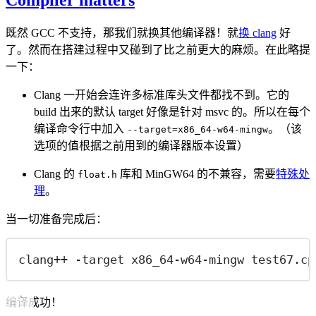
既然 GCC 不支持，那我们就换其他编译器！就
换 clang
好
了。然而在搭建过程中又碰到了比之前更大的麻烦。在此略提
一下：
Clang 一开始会连许多标准库头文件都找不到。它的
build 出来的默认 target 好像是针对 msvc 的。所以在每个
编译命令行中加入
。（该
--target=x86_64-w64-mingw
选项的值根据之前用到的编译器版本设置）
Clang 的
库和 MinGW64 的不兼容，需要
特殊处
float.h
理
。
当一切准备完成后：
clang++ -target x86_64-w64-mingw test67.cp
编译成功！