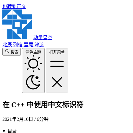
跳转到正文
动量星空
北辰
列宿
彗尾
津渡
搜索
深色主题
打开菜单
在 C++ 中使用中文标识符
2021年2月10日
/ 6分钟
目录